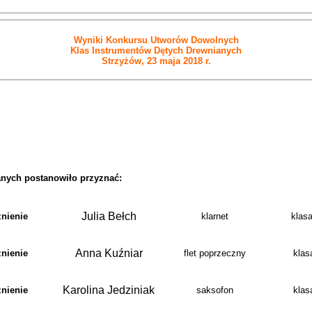
Wyniki Konkursu Utworów Dowolnych
Klas Instrumentów Dętych Drewnianych
Strzyżów, 23 maja 2018 r.
anych postanowiło przyznać:
Julia
Bełch
nienie
klarnet
klasa
Anna Kuźniar
nienie
flet poprzeczny
klasa
Karolina Jedziniak
nienie
saksofon
klasa