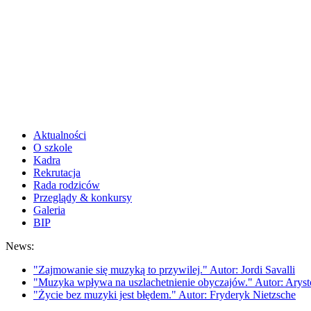
Aktualności
O szkole
Kadra
Rekrutacja
Rada rodziców
Przeglądy & konkursy
Galeria
BIP
News:
"Zajmowanie się muzyką to przywilej." Autor: Jordi Savalli
"Muzyka wpływa na uszlachetnienie obyczajów." Autor: Aryst
"Życie bez muzyki jest błędem." Autor: Fryderyk Nietzsche