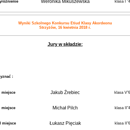
Weronika Mikuszewska
yróżnienie
klasa I ”4
Wyniki Szkolnego Konkursu Etiud Klasy Akordeonu
Strzyżów, 16 kwietnia 2018 r.
Jury w składzie:
yznać :
Jakub Źrebiec
I miejsce
klasa V”6
Michał Pilch
I miejsce
klasa II”4
Łukasz Pięciak
II miejsce
klasa II”6