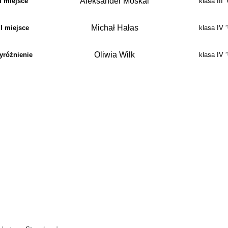
Aleksander Moskal
II miejsce
klasa III ”
Michał Hałas
II miejsce
klasa IV ”
Oliwia Wilk
yróżnienie
klasa IV ”