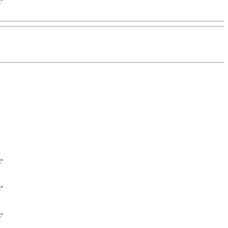
”
”
”
”