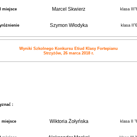
Marcel Skwierz
II miejsce
klasa III”
Szymon Włodyka
yróżnienie
klasa II”6
Wyniki Szkolnego Konkursu Etiud Klasy Fortepianu
Strzyżów, 26 marca 2018 r.
yznać :
Wiktoria Żołyńska
I miejsce
klasa II ”