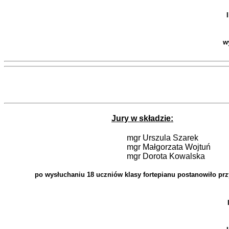
w
Jury w składzie:
mgr Urszula Szarek
mgr Małgorzata Wojtuń
mgr Dorota Kowalska
po wysłuchaniu 18 uczniów klasy fortepianu postanowiło prz