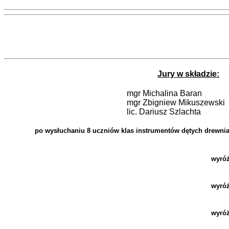
Jury w składzie:
mgr Michalina Baran
mgr Zbigniew Mikuszewski
lic. Dariusz Szlachta
po wysłuchaniu 8 uczniów klas instrumentów dętych drewni
wyróż
wyróż
wyróż