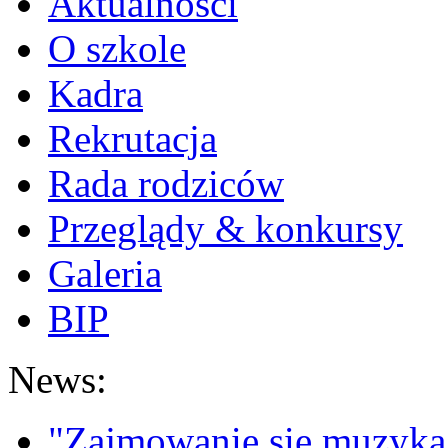
Aktualności
O szkole
Kadra
Rekrutacja
Rada rodziców
Przeglądy & konkursy
Galeria
BIP
News:
"Zajmowanie się muzyką t