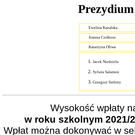
Prezydium
Ewelina Kazalska
Joanna Ciołkosz
Katarzyna Oliwa
Jacek Niedziela
Sylwia Salamon
Grzegorz Srebrny
Wysokość wpłaty n
w roku szkolnym 2021/2
Wpłat można dokonywać w sekr