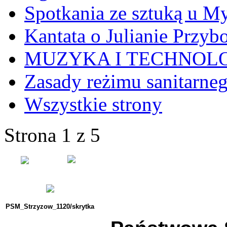
Spotkania ze sztuką u My
Kantata o Julianie Przyb
MUZYKA I TECHNOL
Zasady reżimu sanitarne
Wszystkie strony
Strona 1 z 5
PSM_Strzyzow_1120/skrytka