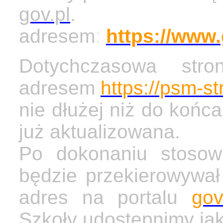
gov.pl
.
adresem
:
https://www
Dotychczasowa str
adresem
https://psm-st
nie dłużej niż do końc
już aktualizowana.
Po dokonaniu stosow
będzie przekierowywa
adres na portalu
gov
Szkoły udostępnimy ja