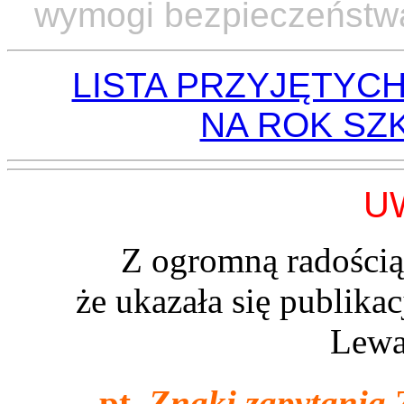
wymogi bezpieczeństwa 
LISTA PRZYJĘTYC
NA ROK SZK
U
Z ogromną radością
że ukazała się publika
Lewa
pt.
Znaki zapytania
Z