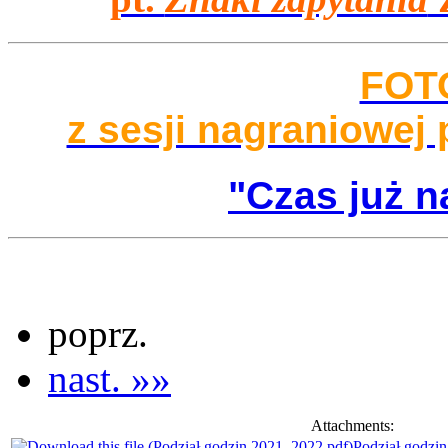
FOT
z sesji nagraniowej 
"Czas już n
poprz.
nast. »»
Attachments:
Podział godzi