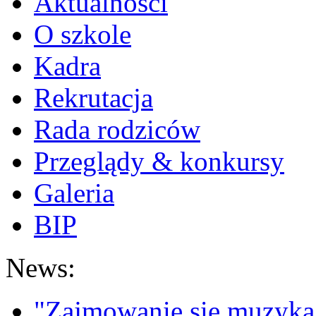
Aktualności
O szkole
Kadra
Rekrutacja
Rada rodziców
Przeglądy & konkursy
Galeria
BIP
News:
"Zajmowanie się muzyką t