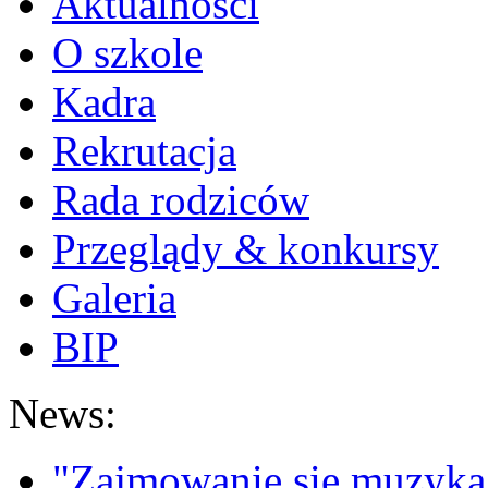
Aktualności
O szkole
Kadra
Rekrutacja
Rada rodziców
Przeglądy & konkursy
Galeria
BIP
News:
"Zajmowanie się muzyką t