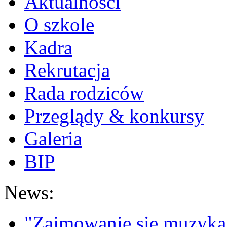
Aktualności
O szkole
Kadra
Rekrutacja
Rada rodziców
Przeglądy & konkursy
Galeria
BIP
News:
"Zajmowanie się muzyką t