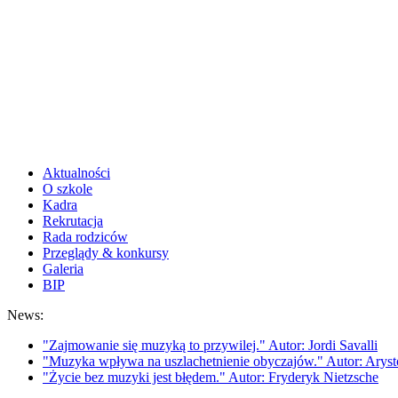
Aktualności
O szkole
Kadra
Rekrutacja
Rada rodziców
Przeglądy & konkursy
Galeria
BIP
News:
"Zajmowanie się muzyką to przywilej." Autor: Jordi Savalli
"Muzyka wpływa na uszlachetnienie obyczajów." Autor: Aryst
"Życie bez muzyki jest błędem." Autor: Fryderyk Nietzsche