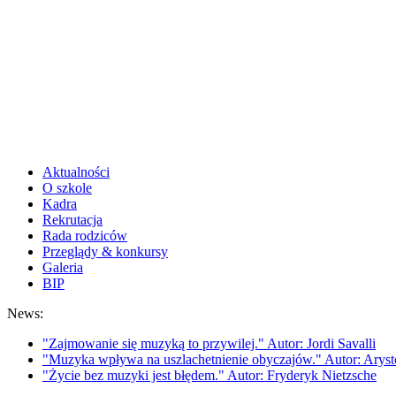
Aktualności
O szkole
Kadra
Rekrutacja
Rada rodziców
Przeglądy & konkursy
Galeria
BIP
News:
"Zajmowanie się muzyką to przywilej." Autor: Jordi Savalli
"Muzyka wpływa na uszlachetnienie obyczajów." Autor: Aryst
"Życie bez muzyki jest błędem." Autor: Fryderyk Nietzsche