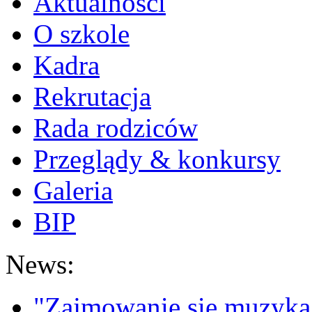
Aktualności
O szkole
Kadra
Rekrutacja
Rada rodziców
Przeglądy & konkursy
Galeria
BIP
News:
"Zajmowanie się muzyką t