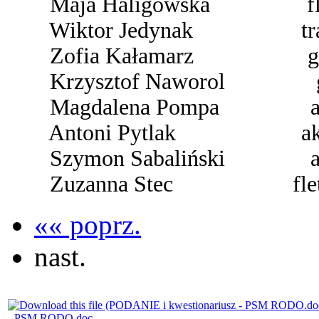
Maja Haligowska fl
Wiktor Jedynak trą
Zofia Kałamarz git
Krzysztof Naworol gi
Magdalena Pompa ako
Antoni Pytlak ako
Szymon Sabaliński ak
Zuzanna Stec fle
«« poprz.
nast.
- PSM RODO.doc