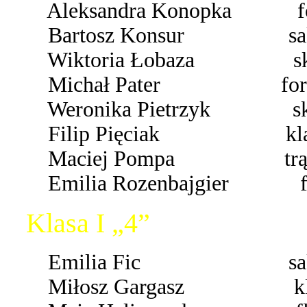
Aleksandra Konopka for
Bartosz Konsur saks
Wiktoria Łobaza skr
Michał Pater forte
Weronika Pietrzyk skr
Filip Pięciak klar
Maciej Pompa trąb
Emilia Rozenbajgier for
Klasa I „4”
Emilia Fic saks
Miłosz Gargasz kla